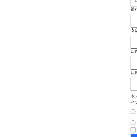
銀
支
口
口
本
イ