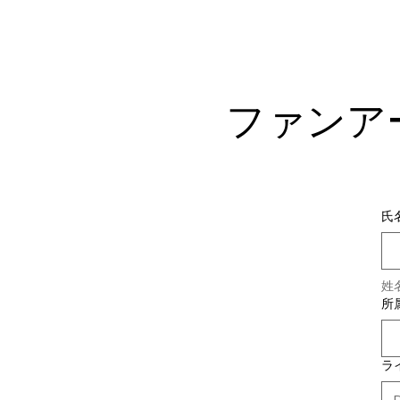
ファンア
氏
姓
所
ラ