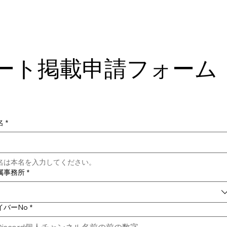
ート掲載申請フォーム
名
*
名は本名を入力してください。
属事務所
*
イバーNo
*