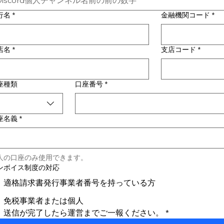
行名
*
金融機関コード
*
店名
*
支店コード
*
座種類
口座番号
*
座名義
*
人の口座のみ使用できます。
ンボイス制度の対応
適格請求書発行事業者番号を持っている方
免税事業者または個人
送信が完了したら運営までご一報ください。
*