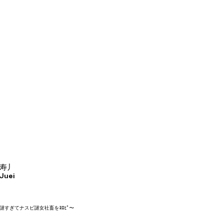
寿丿
Juei
謎すぎてナスビ謎女社畜をﾖﾛﾋﾟ〜