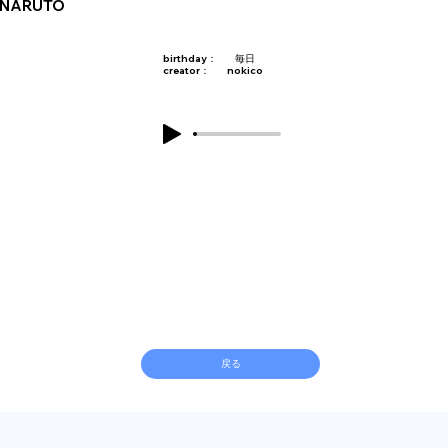
NARUTO
birthday：
毎日
creator：
nokico
戻る