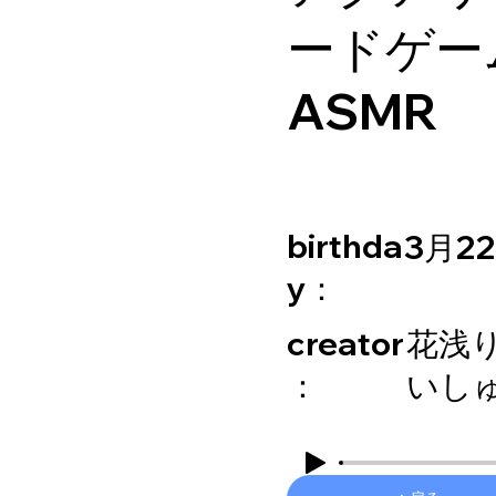
ードゲー
ASMR
birthda
3月2
y：
creator
花浅
：
いし