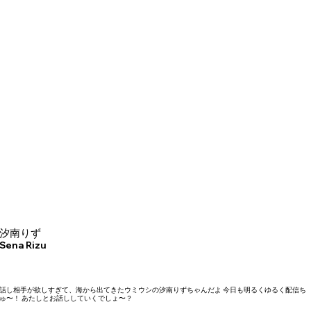
汐南りず
Sena Rizu
話し相手が欲しすぎて、海から出てきたウミウシの汐南りずちゃんだよ 今日も明るくゆるく配信ち
ゅ〜！ あたしとお話ししていくでしょ〜？