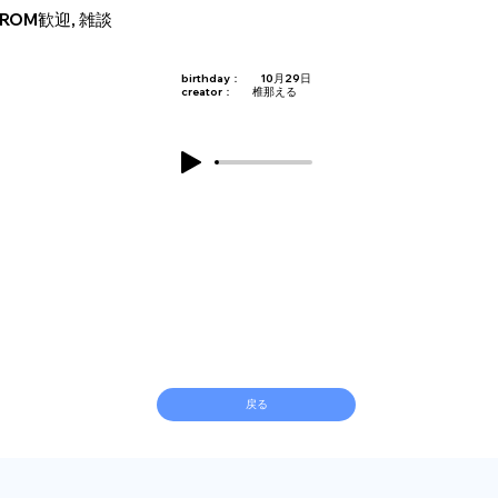
ROM歓迎, 雑談
birthday：
10月29日
creator：
椎那える
戻る