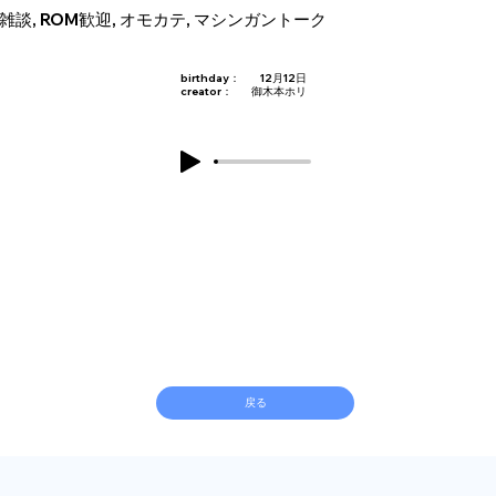
雑談, ROM歓迎, オモカテ, マシンガントーク
birthday：
12月12日
creator：
御木本ホリ
戻る