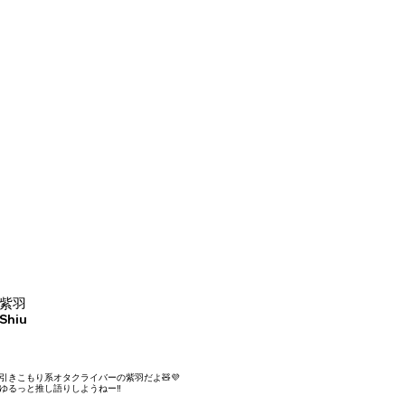
紫羽
Shiu
引きこもり系オタクライバーの紫羽だよ🧸💜
​ゆるっと推し語りしようねー‼️