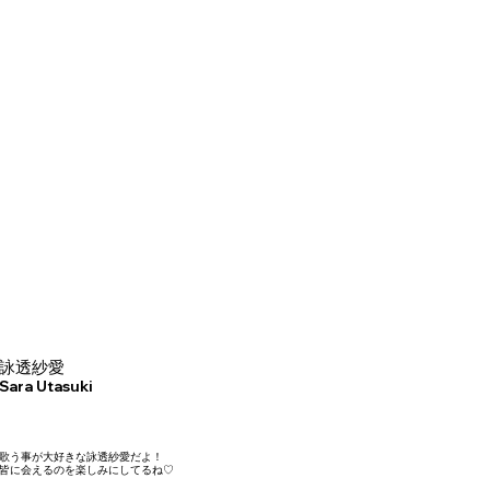
詠透紗愛
Sara Utasuki
歌う事が大好きな詠透紗愛だよ！
皆に会えるのを楽しみにしてるね♡