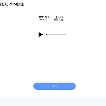
雑談, ROM歓迎
birthday：
6月9日
creator：
椎那える
戻る