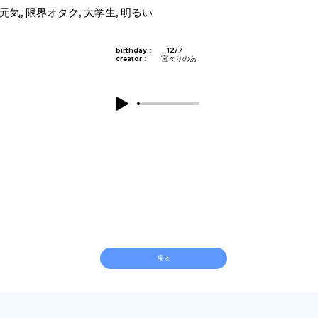
元気, 限界オタク, 大学生, 明るい
birthday：
12/7
creator：
宮々りのあ
戻る