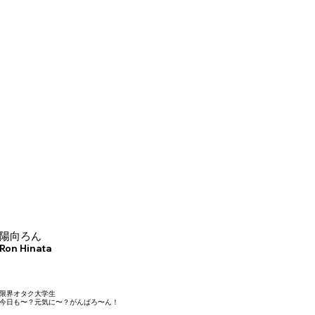
陽向ろん
Ron Hinata
限界オタク大学生
今日も〜？元気に〜？がんばろ〜ん！