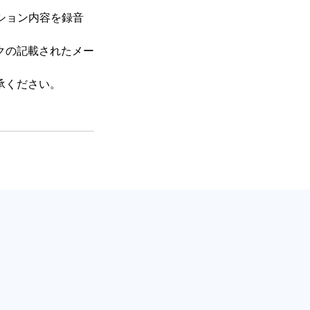
ション内容を録音
クの記載されたメー
承ください。