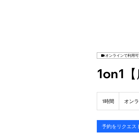
オンラインで利用可
1on
1時間
1
オンラ
時
予約をリクエス