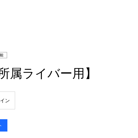
能
1【所属ライバー用】
イン
ト